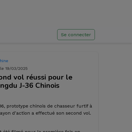
Se connecter
hine
 le 19/03/2025
ond vol réussi pour le
ngdu J-36 Chinois
36, prototype chinois de chasseur furtif à
rayon d'action a effectué son second vol.
it été filmé pour la première fois en