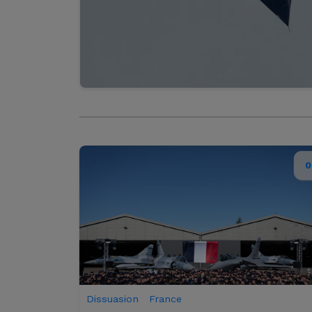
0
Dissuasion
France