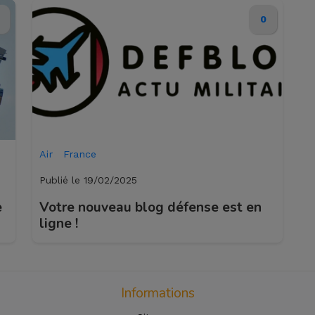
0
En l'
confi
rouli
desti
Air
France
Un tr
Publié le 19/02/2025
éléct
e
Votre nouveau blog défense est en
ligne !
On ne
confi
moins
Informations
probl
motor