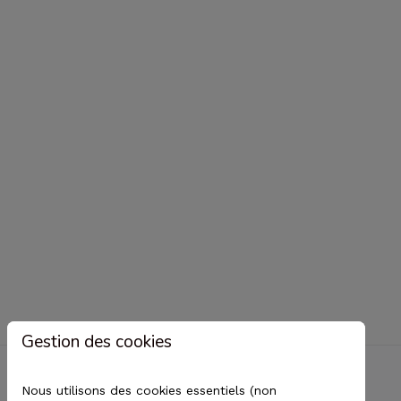
absence de dérive, et au vu de sa
guration aérodynamique, son taux de
s et sa manoeuvrabilité ne devrait pas le
ner à du combat à courte portée.
oisième réacteur pour la puissance
rique ?
 connaît pas la motorisation du J-36, sa
guration à trois réacteur est pour le
Gestion des cookies
 inattendue et pourrait refléter des
èmes de développement chez les
Nous utilisons des cookies essentiels (non
istes chinois.