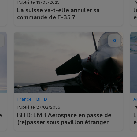
Publié le 19/03/2025
P
serai
La suisse va-t-elle annuler sa
l
techn
commande de F-35 ?
e
génér
et 26
avois
0
il dis
revêt
perme
l'avio
avancé
France
BITD
A
Quatre
Publié le 27/02/2025
P
que l
e
BITD: LMB Aerospace en passe de
L
moins
(re)passer sous pavillon étranger
e
d'acce
port