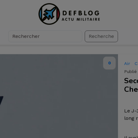
Recherche
0
Air
C
Publié
Sec
Che
Le J-
long 
Il ava